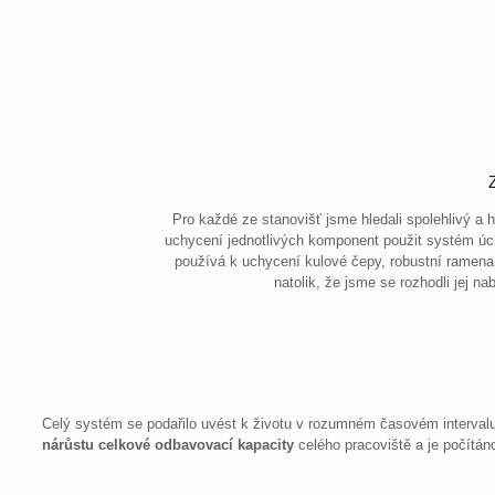
Pro každé ze stanovišť jsme hledali spolehlivý a
uchycení jednotlivých komponent použit systém ú
používá k uchycení kulové čepy, robustní ramena 
natolik, že jsme se rozhodli jej n
Celý systém se podařilo uvést k životu v rozumném časovém interva
nárůstu celkové odbavovací kapacity
celého pracoviště a je počít