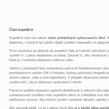
Část expediční
Expediční část má celkem
sedm poháněných vyhazovacích větví
. 
přepravky, u kterých byl zjištěn nějaký problém (nepodařilo se přepravk
První zastávkou po příjezdu do expediční haly je kontrolní převážení 
systém ví, o jakou objednávku se jedná. Zároveň ví, díky informacím
které je v konkrétní přepravce celkovou váhu.
Jedním z požadavků bylo automaticky pořizovat fotodokumentaci obs
prostřednictvím našeho SW s Pohodou. Každou pořízenou fotografii ta
uloženo datum, váha a číslo objednávky. V případě zákaznické rekla
snadno určit, zda je reklamace oprávněná či nikoliv.
Pokud se podařilo přepravku správně identifikovat a celková váha odpo
vyhodnocování rozdělení mezi expediční větve se zohledňuje více fakt
polohovými senzory, díky kterým systém vyhodnotí aktuální zaplnění da
Aby personál věděl, co se v danou chvíli děje
je u každé větve umís