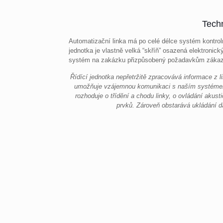
Tech
Automatizační linka má po celé délce systém kontrolníc
jednotka je vlastně velká “skříň” osazená elektroni
systém na zakázku přizpůsobený požadavkům zákaz
Řídící jednotka nepřetržitě zpracovává informace z l
umožňuje vzájemnou komunikaci s naším systémem
rozhoduje o třídění a chodu linky, o ovládání akust
prvků. Zároveň obstarává ukládání 