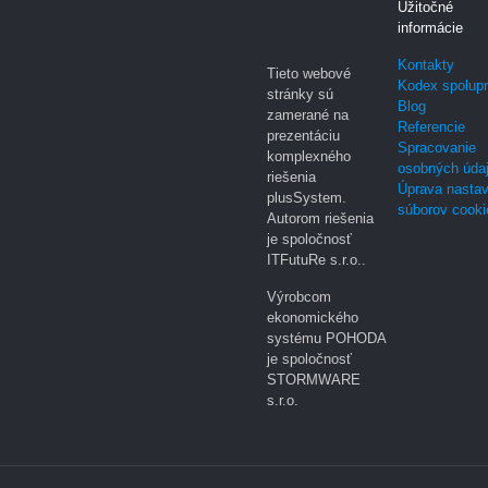
Užitočné
informácie
Kontakty
Tieto webové
Kodex spolup
stránky sú
Blog
zamerané na
Referencie
prezentáciu
Spracovanie
komplexného
osobných úda
riešenia
Úprava nastav
plusSystem.
súborov cooki
Autorom riešenia
je spoločnosť
ITFutuRe s.r.o..
Výrobcom
ekonomického
systému POHODA
je spoločnosť
STORMWARE
s.r.o.