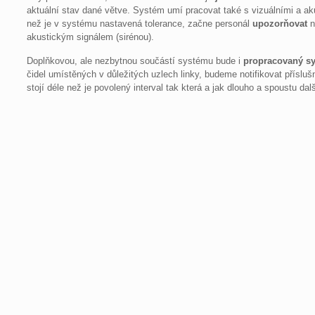
aktuální stav dané větve. Systém umí pracovat také s vizuálními a ak
než je v systému nastavená tolerance, začne personál
upozorňovat
n
akustickým signálem (sirénou).
Doplňkovou, ale nezbytnou součástí systému bude i
propracovaný sy
čidel umístěných v důležitých uzlech linky, budeme notifikovat přís
stojí déle než je povolený interval tak která a jak dlouho a spoustu da