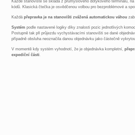
Každé stanoviště se skládá z průmyslového dotykového terminálu, na
kódů. Klasická čtečka je osvědčenou volbou pro bezproblémové a spol
Každá
přepravka je na stanovišti zvážená automatickou váhou
zabu
Systém
podle nastavené logiky díky znalosti pozic jednotlivých komo
Postupně tak při průjezdu vychystávacími stanovišti se dané objednáv
případně obsluha neoznačila danou objednávku jako částečně vykrytou
V momentě kdy systém vyhodnotí, že je objednávka kompletní,
přepr
expediční části
.