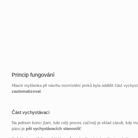
Princip fungování
Hlavní myšlenka při návrhu rozmístění prvků byla oddělit část vychys
zautomatizovat
.
Část vychystávací
Na jednom konci (tam, kde celý proces začíná) je sklad zásob, kdy m
pásu je
pět vychystávacích stanovišť
.