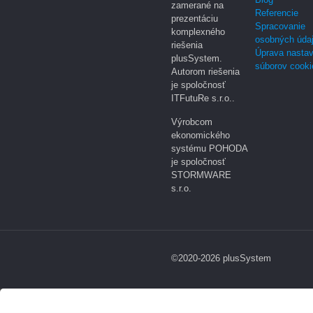
zamerané na
Referencie
prezentáciu
Spracovanie
komplexného
osobných úda
riešenia
Úprava nastav
plusSystem.
súborov cooki
Autorom riešenia
je spoločnosť
ITFutuRe s.r.o..
Výrobcom
ekonomického
systému POHODA
je spoločnosť
STORMWARE
s.r.o.
©2020-2026 plusSystem