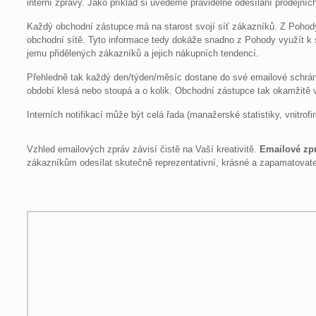
interní zprávy. Jako příklad si uvedeme pravidelné odesílání prodejní
Každý obchodní zástupce má na starost svojí síť zákazníků. Z Pohod
obchodní sítě. Tyto informace tedy dokáže snadno z Pohody využít 
jemu přidělených zákazníků a jejich nákupních tendencí.
Přehledně tak každý den/týden/měsíc dostane do své emailové schránk
období klesá nebo stoupá a o kolik. Obchodní zástupce tak okamžitě 
Interních notifikací může být celá řada (manažerské statistiky, vnitrof
Vzhled emailových zpráv závisí čistě na Vaší kreativitě.
Emailové zp
zákazníkům odesílat skutečně reprezentativní, krásné a zapamatovat