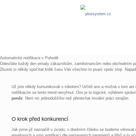
Automatické notifikace v Pohodě
Odesíláte každý den emaily zákazníkům, zaměstnancům nebo obchodním pa
Zkuste si někdy spočítat kolik času Vás všechno to psaní zpráv stojí. Nap
Už jste někdy komunikovali s robotem? Určitě ano a možná o tom ani 
notifikacím se tento trend nevyhnul. Ono je to logické, výběrem správ
peněz
. Není nic jednoduššího než přenechat triviální práci strojům.
O krok před konkurencí
Jak jsme již naznačili v úvodu, v dnešním článku se budeme věnovat n
emailových a sms notifikací dle nastavených parametrů a filtrů a to vč