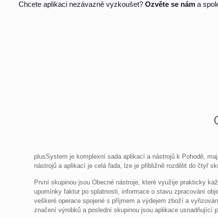
Chcete aplikaci nezávazně vyzkoušet?
Ozvěte se nám
a spol
plusSystem je komplexní sada aplikací a nástrojů k Pohodě, majíc
nástrojů a aplikací je celá řada, lze je přibližně rozdělit do čtyř
První skupinou jsou Obecné nástroje, které využije prakticky ka
upomínky faktur po splatnosti, informace o stavu zpracování obj
veškeré operace spojené s příjmem a výdejem zboží a vyřizování
značení výrobků a poslední skupinou jsou aplikace usnadňující p