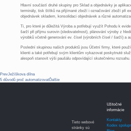
Hlavní součástí druhé skupiny pro Sklad a objednávky je aplikac
terminály, tisk štítků na přijímané zboží i označování zboží při
objednávek skladem, konsolidaci objednávek a různé automatizač
Ti, pro které je důležitá Výroba a potřebují využít Pohodu k evide
šarží při příjmu surovin (sledovatelnost), plánování výroby z hle
výrobků včetně generování ev. čísel (výrobních čísel / šarží) a 
Poslední skupinou našich produktů jsou Účetní firmy, které použív
klienti a také potřebují svým klientům vykazovat poskytnuté služ
alespoň stanovit výši paušálu odpovídající skutečnému rozsahu.
Prev
Ježíškova dílna
5 důvodů proč automatizovat
Ďalšie
Užitočné
informácie
Kontakty
Tieto webové
Kodex spolup
stránky sú
Blog