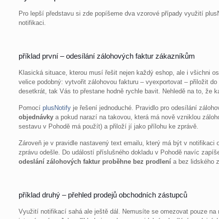
Pro lepší představu si zde popíšeme dva vzorové případy využití plusNo
notifikaci.
příklad první – odesílání zálohových faktur zákazníkům
Klasická situace, kterou musí řešit nejen každý eshop, ale i všichni 
velice podobný: vytvořit zálohovou fakturu – vyexportovat – přiložit 
desetkrát, tak Vás to přestane hodně rychle bavit. Nehledě na to, že
Pomocí
plusNotify
je řešení jednoduché. Pravidlo pro odesílání záloho
objednávky
a pokud narazí na takovou, která má nově vzniklou záloho
sestavu v Pohodě má použít) a přiloží jí jako přílohu ke zprávě.
Zároveň je v pravidle nastavený text emailu, který má být v notifikac
zprávu odešle. Do událostí příslušného dokladu v Pohodě navíc zapíše
odeslání zálohových faktur proběhne bez prodlení
a bez lidského 
příklad druhý – přehled prodejů obchodních zástupců
Využití notifikací sahá ale ještě dál. Nemusíte se omezovat pouze na 