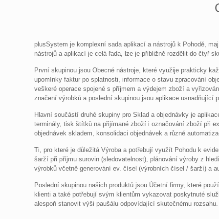
plusSystem je komplexní sada aplikací a nástrojů k Pohodě, majíc
nástrojů a aplikací je celá řada, lze je přibližně rozdělit do čtyř
První skupinou jsou Obecné nástroje, které využije prakticky ka
upomínky faktur po splatnosti, informace o stavu zpracování obj
veškeré operace spojené s příjmem a výdejem zboží a vyřizování
značení výrobků a poslední skupinou jsou aplikace usnadňující p
Hlavní součástí druhé skupiny pro Sklad a objednávky je aplikac
terminály, tisk štítků na přijímané zboží i označování zboží při
objednávek skladem, konsolidaci objednávek a různé automatizač
Ti, pro které je důležitá Výroba a potřebují využít Pohodu k evide
šarží při příjmu surovin (sledovatelnost), plánování výroby z hle
výrobků včetně generování ev. čísel (výrobních čísel / šarží) a 
Poslední skupinou našich produktů jsou Účetní firmy, které použív
klienti a také potřebují svým klientům vykazovat poskytnuté služ
alespoň stanovit výši paušálu odpovídající skutečnému rozsahu.