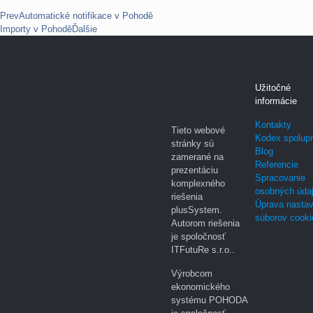
Prev
Automatické notifikace v Pohodě
Importy v Pohodě
Ďalšie
Užitočné
informácie
Kontakty
Tieto webové
Kodex spolup
stránky sú
Blog
zamerané na
Referencie
prezentáciu
Spracovanie
komplexného
osobných úda
riešenia
Úprava nastav
plusSystem.
súborov cooki
Autorom riešenia
je spoločnosť
ITFutuRe s.r.o..
Výrobcom
ekonomického
systému POHODA