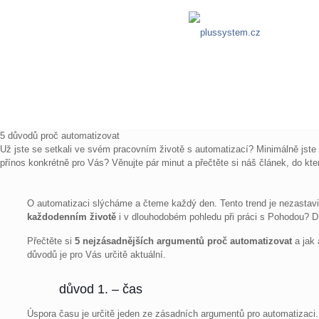
5 důvodů proč automatizovat
Už jste se setkali ve svém pracovním životě s automatizací? Minimálně jste 
přínos konkrétně pro Vás? Věnujte pár minut a přečtěte si náš článek, do kt
O automatizaci slýcháme a čteme každý den. Tento trend je nezastavit
každodenním životě
i v dlouhodobém pohledu při práci s Pohodou? 
Přečtěte si
5 nejzásadnějších argumentů proč automatizovat
a jak
důvodů je pro Vás určitě aktuální.
důvod 1. – čas
Úspora času je určitě jeden ze zásadních argumentů pro automatizaci.