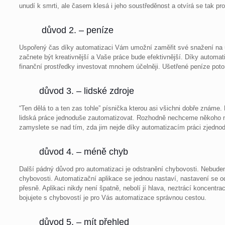
unudí k smrti, ale časem klesá i jeho soustředěnost a otvírá se tak pr
důvod 2. – peníze
Uspořený čas díky automatizaci Vám umožní zaměřit své snažení na uži
začnete být kreativnější a Vaše práce bude efektivnější. Díky automa
finanční prostředky investovat mnohem účelněji. Ušetřené peníze poto
důvod 3. – lidské zdroje
“Ten dělá to a ten zas tohle” písnička kterou asi všichni dobře známe.
lidská práce jednoduše zautomatizovat. Rozhodně nechceme někoho n
zamyslete se nad tím, zda jim nejde díky automatizacím práci zjednodu
důvod 4. – méně chyb
Další pádný důvod pro automatizaci je odstranění chybovosti. Nebudeme
chybovosti. Automatizační aplikace se jednou nastaví, nastavení se o
přesně. Aplikaci nikdy není špatně, nebolí jí hlava, neztrácí koncentra
bojujete s chybovostí je pro Vás automatizace správnou cestou.
důvod 5. – mít přehled