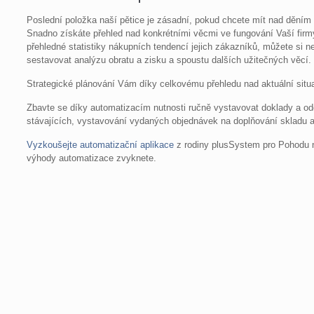
Poslední položka naší pětice je zásadní, pokud chcete mít nad děním
Snadno získáte přehled nad konkrétními věcmi ve fungování Vaší fir
přehledné statistiky nákupních tendencí jejich zákazníků, můžete si n
sestavovat analýzu obratu a zisku a spoustu dalších užitečných věcí.
Strategické plánování Vám díky celkovému přehledu nad aktuální sit
Zbavte se díky automatizacím nutnosti ručně vystavovat doklady a od
stávajících, vystavování vydaných objednávek na doplňování skladu a
Vyzkoušejte automatizační aplikace
z rodiny plusSystem pro Pohodu ne
výhody automatizace zvyknete.