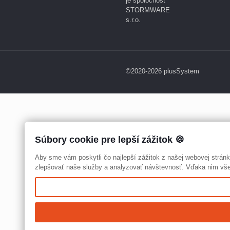
je spoločnosť
STORMWARE
s.r.o.
©2020-2026 plusSystem
Súbory cookie pre lepší zážitok 🍪
Aby sme vám poskytli čo najlepší zážitok z našej webovej strá
zlepšovať naše služby a analyzovať návštevnosť. Vďaka nim všet